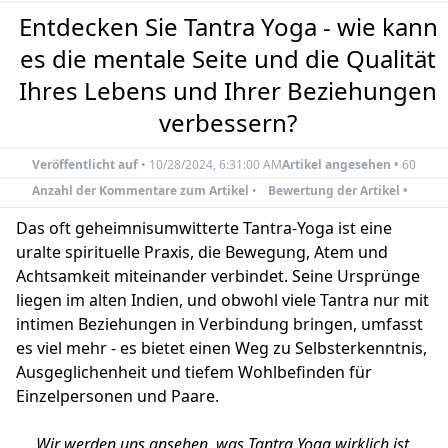
Entdecken Sie Tantra Yoga - wie kann
es die mentale Seite und die Qualität
Ihres Lebens und Ihrer Beziehungen
verbessern?
Veröffentlicht auf
•
10/28/2024, 6:31:00 AM
Artikel angesehen •
60
Anzahl der Kommentare zum Artikel
•
Bewertung der Artikel •
Das oft geheimnisumwitterte Tantra-Yoga ist eine
uralte spirituelle Praxis, die Bewegung, Atem und
Achtsamkeit miteinander verbindet. Seine Ursprünge
liegen im alten Indien, und obwohl viele Tantra nur mit
intimen Beziehungen in Verbindung bringen, umfasst
es viel mehr - es bietet einen Weg zu Selbsterkenntnis,
Ausgeglichenheit und tiefem Wohlbefinden für
Einzelpersonen und Paare.
Wir werden uns ansehen, was Tantra Yoga wirklich ist,