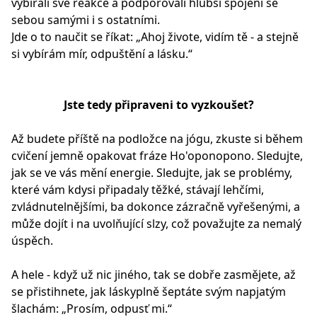
vybírali své reakce a podporovali hlubší spojení se
sebou samými i s ostatními.
Jde o to naučit se říkat: „Ahoj živote, vidím tě - a stejně
si vybírám mír, odpuštění a lásku.“
Jste tedy připraveni to vyzkoušet?
Až budete příště na podložce na jógu, zkuste si během
cvičení jemně opakovat fráze Ho'oponopono. Sledujte,
jak se ve vás mění energie. Sledujte, jak se problémy,
které vám kdysi připadaly těžké, stávají lehčími,
zvládnutelnějšími, ba dokonce zázračně vyřešenými, a
může dojít i na uvolňující slzy, což považujte za nemalý
úspěch.
A hele - když už nic jiného, tak se dobře zasmějete, až
se přistihnete, jak láskyplně šeptáte svým napjatým
šlachám: „Prosím, odpusť mi.“