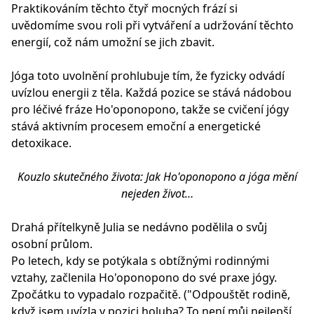
Praktikováním těchto čtyř mocných frází si
uvědomíme svou roli při vytváření a udržování těchto
energií, což nám umožní se jich zbavit.
Jóga toto uvolnění prohlubuje tím, že fyzicky odvádí
uvízlou energii z těla. Každá pozice se stává nádobou
pro léčivé fráze Ho'oponopono, takže se cvičení jógy
stává aktivním procesem emoční a energetické
detoxikace.
Kouzlo skutečného života: Jak Ho'oponopono a jóga mění
nejeden život…
Drahá přítelkyně Julia se nedávno podělila o svůj
osobní průlom.
Po letech, kdy se potýkala s obtížnými rodinnými
vztahy, začlenila Ho'oponopono do své praxe jógy.
Zpočátku to vypadalo rozpačitě. ("Odpouštět rodině,
když jsem uvízla v pozici holuba? To není můj nejlepší