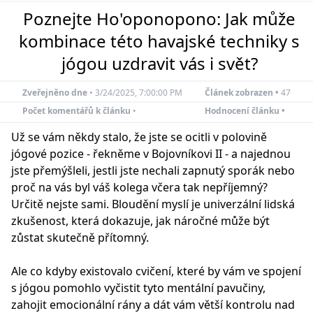
Poznejte Ho'oponopono: Jak může
kombinace této havajské techniky s
jógou uzdravit vás i svět?
Zveřejněno dne
•
3/24/2025, 7:00:00 PM
Článek zobrazen •
47
Počet komentářů k článku
•
Hodnocení článku •
Už se vám někdy stalo, že jste se ocitli v polovině
jógové pozice - řekněme v Bojovníkovi II - a najednou
jste přemýšleli, jestli jste nechali zapnutý sporák nebo
proč na vás byl váš kolega včera tak nepříjemný?
Určitě nejste sami. Bloudění myslí je univerzální lidská
zkušenost, která dokazuje, jak náročné může být
zůstat skutečně přítomný.
Ale co kdyby existovalo cvičení, které by vám ve spojení
s jógou pomohlo vyčistit tyto mentální pavučiny,
zahojit emocionální rány a dát vám větší kontrolu nad