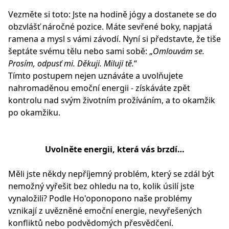
Vezměte si toto: Jste na hodině jógy a dostanete se do
obzvlášť náročné pozice. Máte sevřené boky, napjatá
ramena a mysl s vámi závodí. Nyní si představte, že tiše
šeptáte svému tělu nebo sami sobě: „
Omlouvám se.
Prosím, odpusť mi. Děkuji. Miluji tě.
“
Tímto postupem nejen uznáváte a uvolňujete
nahromaděnou emoční energii - získáváte zpět
kontrolu nad svým životním prožíváním, a to okamžik
po okamžiku.
Uvolněte energii, která vás brzdí…
Měli jste někdy nepříjemný problém, který se zdál být
nemožný vyřešit bez ohledu na to, kolik úsilí jste
vynaložili? Podle Ho'oponopono naše problémy
vznikají z uvězněné emoční energie, nevyřešených
konfliktů nebo podvědomých přesvědčení.