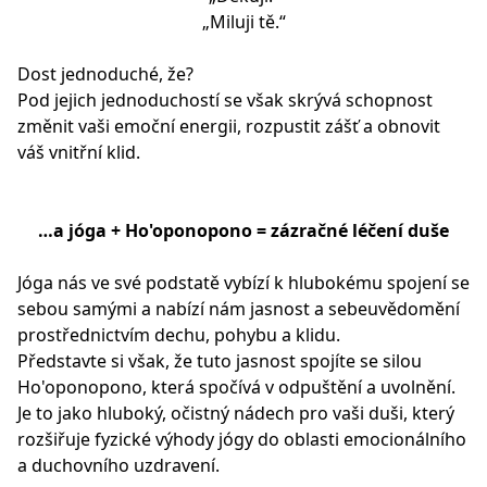
„Miluji tě.“
Dost jednoduché, že?
Pod jejich jednoduchostí se však skrývá schopnost
změnit vaši emoční energii, rozpustit zášť a obnovit
váš vnitřní klid.
…a jóga + Ho'oponopono = zázračné léčení duše
Jóga nás ve své podstatě vybízí k hlubokému spojení se
sebou samými a nabízí nám jasnost a sebeuvědomění
prostřednictvím dechu, pohybu a klidu.
Představte si však, že tuto jasnost spojíte se silou
Ho'oponopono, která spočívá v odpuštění a uvolnění.
Je to jako hluboký, očistný nádech pro vaši duši, který
rozšiřuje fyzické výhody jógy do oblasti emocionálního
a duchovního uzdravení.