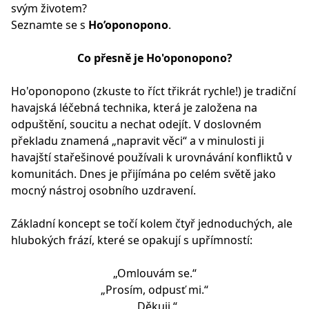
svým životem?
Seznamte se s
Ho’oponopono
.
Co přesně je Ho'oponopono?
Ho'oponopono (zkuste to říct třikrát rychle!) je tradiční
havajská léčebná technika, která je založena na
odpuštění, soucitu a nechat odejít. V doslovném
překladu znamená „napravit věci“ a v minulosti ji
havajští stařešinové používali k urovnávání konfliktů v
komunitách. Dnes je přijímána po celém světě jako
mocný nástroj osobního uzdravení.
Základní koncept se točí kolem čtyř jednoduchých, ale
hlubokých frází, které se opakují s upřímností:
„Omlouvám se.“
„Prosím, odpusť mi.“
„Děkuji.“