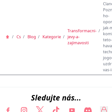
Clan
Pozn
ho-
opo
jak-
Transformacni-
/
komb
/
Cs
/
Blog
/
Kategorie
/
jevy-a-
teto-
zajimavosti
hava
tech
jogo
uzdr
vas-i
Sledujte nás...