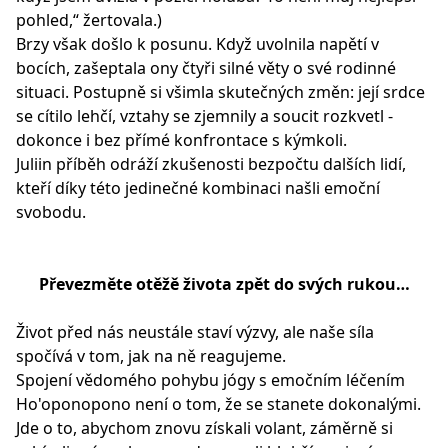
pohled,“ žertovala.)
Brzy však došlo k posunu. Když uvolnila napětí v
bocích, zašeptala ony čtyři silné věty o své rodinné
situaci. Postupně si všimla skutečných změn: její srdce
se cítilo lehčí, vztahy se zjemnily a soucit rozkvetl -
dokonce i bez přímé konfrontace s kýmkoli.
Juliin příběh odráží zkušenosti bezpočtu dalších lidí,
kteří díky této jedinečné kombinaci našli emoční
svobodu.
Převezměte otěžě života zpět do svých rukou…
Život před nás neustále staví výzvy, ale naše síla
spočívá v tom, jak na ně reagujeme.
Spojení vědomého pohybu jógy s emočním léčením
Ho'oponopono není o tom, že se stanete dokonalými.
Jde o to, abychom znovu získali volant, záměrně si