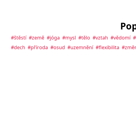
Pop
#štěstí
#země
#jóga
#mysl
#tělo
#vztah
#vědomí
#
#dech
#příroda
#osud
#uzemnění
#flexibilita
#změ