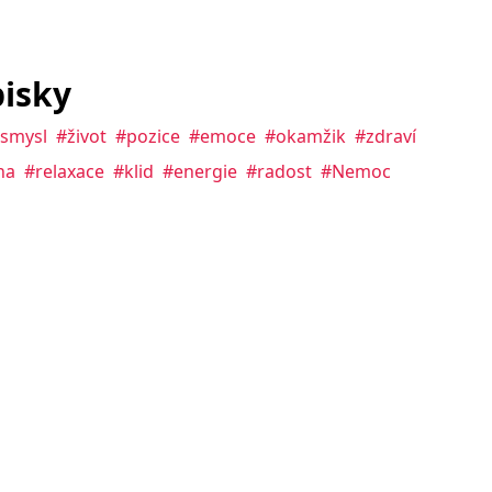
isky
smysl
#život
#pozice
#emoce
#okamžik
#zdraví
na
#relaxace
#klid
#energie
#radost
#Nemoc