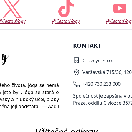
#CestouYogy
@CestouYogy
@CestouYog
KONTAKT
Crowlyn, s.r.o.
Varšavská 715/36, 120
+420 730 233 000
ašeho života. Jóga se nemá
jste byli, jóga se stará o
Společnost je zapsána v 
vský a hluboký účel, a aby
Praze, oddílu C vložce 36
na její podstata.' — Aadil
Užitečné odkazy