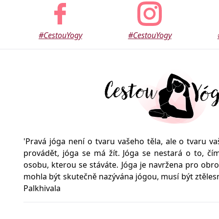
#CestouYogy
#CestouYogy
'Pravá jóga není o tvaru vašeho těla, ale o tvaru v
provádět, jóga se má žít. Jóga se nestará o to, čím 
osobu, kterou se stáváte. Jóga je navržena pro obro
mohla být skutečně nazývána jógou, musí být ztělesně
Palkhivala