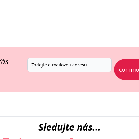
Vás
common
Sledujte nás...