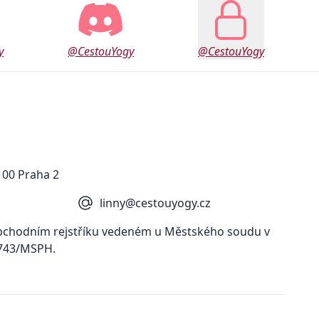
y
@CestouYogy
@CestouYogy
 00 Praha 2
linny@cestouyogy.cz
obchodním rejstříku vedeném u Městského soudu v
7743/MSPH.