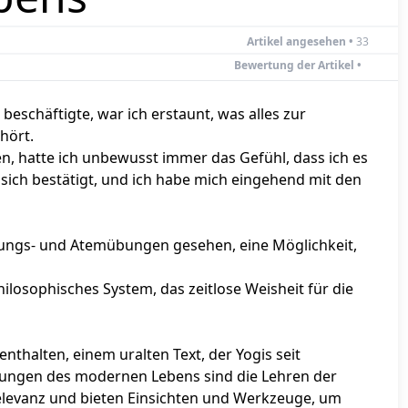
 muss die Essenz des Yoga
Nützliche Links
WIE EINKAUFEN
W
Anmelden
B
D
C
K
023 Made with
by
Crowlyn, s.r.o.
All Rights Reserved. V.