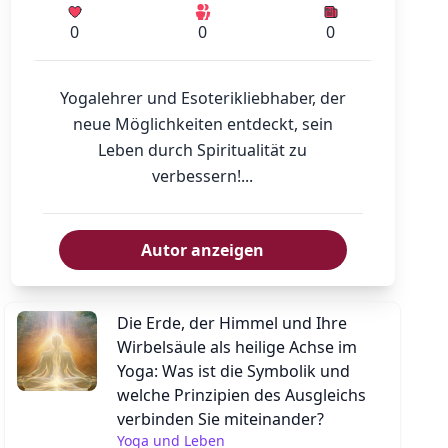
dien
y
@CestouYogy
@CestouYogy
 00 Praha 2
linny@cestouyogy.cz
ndelsregister des Stadtgerichts Prag, Abteilung C,
etragen.