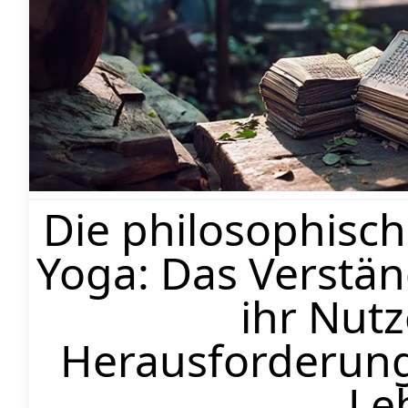
Fol
#CestouYogy
#CestouYogy
'Beim wahren Yoga geht es nicht um die Form Ihre
Form Ihres Lebens. Yoga ist nicht dazu da, getan zu
gelebt zu werden. Yoga befasst sich nicht mit dem, 
sich mit der Person, die du wirst. Yoga ist für e