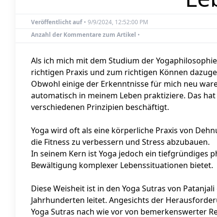
bestimmt, und um wirklich Yoga genannt zu werden,
verkörpert werden.' — Aadil Palkhivala
NAVIGATION
Über den Weg des Yoga
Blog
© 2