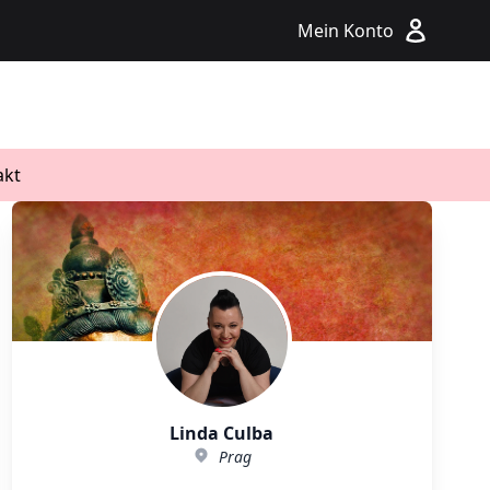
Mein Konto
akt
.contact.footer_submit_newsletter
-der-sutras-und-ihr-nutzen-fur-die-herausforderungen-des-