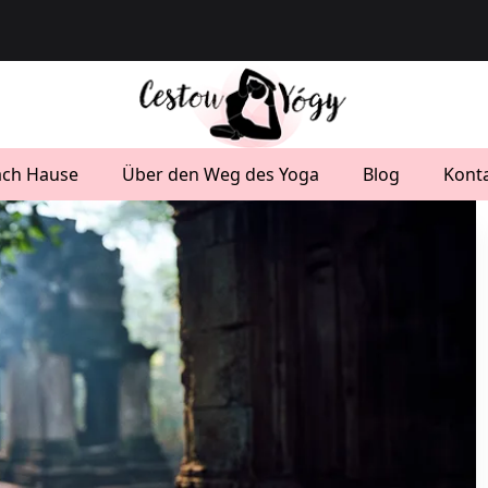
ch Hause
Über den Weg des Yoga
Blog
Kont
common
 Die-philosophischen-grundlagen-des-yoga-das-verstandnis
en-lebens