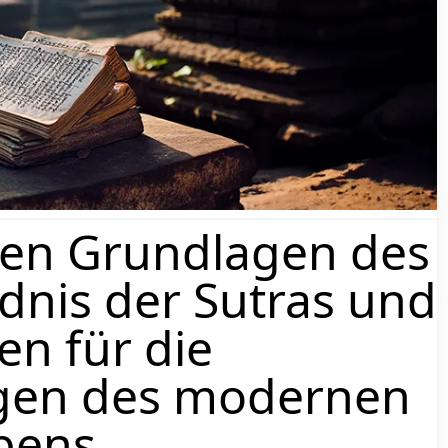
gen Sie uns auf den sozialen Me
#CestouYogy
@CestouYogy
@CestouYog
KONTAKT
Crowlyn, s.r.o.
Varšavská 715/36, 120
+420 730 233 000
s Körpers, es geht um die
 werden, Yoga ist dazu da,
Die Gesellschaft ist im Ha
was du warst, Yoga befasst
Einlage 367743/MSPH eing
in großes und tiefes Ziel