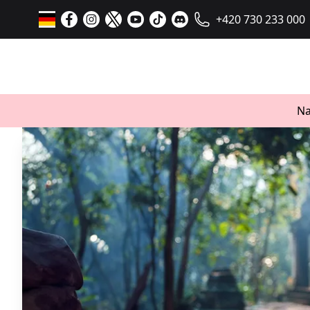
+420 730 233 000
Na
Loading...
Möchten Sie die Nachrichten
verfolgen?
Informieren Sie sich...
Yoga-
/
Artikel
/
De
/
Blog
/
Kategorien
/
asanas
modern