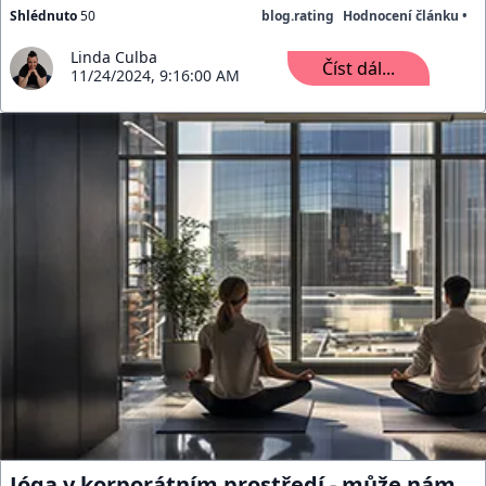
Shlédnuto
50
blog.rating
Hodnocení článku •
Linda Culba
Číst dál...
11/24/2024, 9:16:00 AM
Jóga v korporátním prostředí - může nám