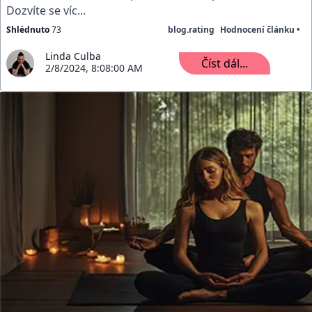
Dozvíte se víc...
Shlédnuto
73
blog.rating
Hodnocení článku •
Linda Culba
Číst dál...
2/8/2024, 8:08:00 AM