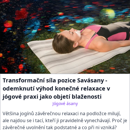
Transformační síla pozice Savásany -
odemknutí výhod konečné relaxace v
jógové praxi jako objetí blaženosti
Jógové ásany
Většina jogínů závěrečnou relaxaci na podložce milují,
ale najdou se i tací, kteří ji pravidelně vynechávají. Proč je
závěrečné uvolnění tak podstatné a co při ni vzniká?