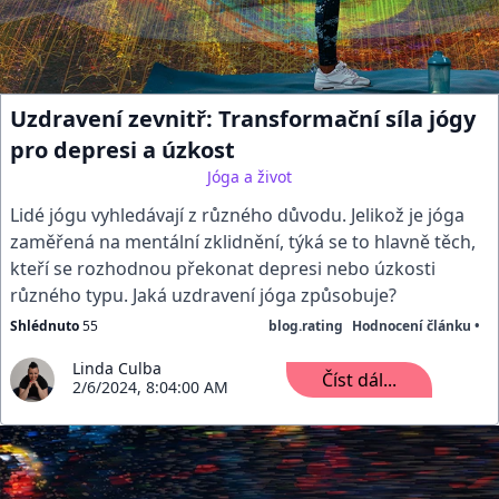
Uzdravení zevnitř: Transformační síla jógy
pro depresi a úzkost
Jóga a život
Lidé jógu vyhledávají z různého důvodu. Jelikož je jóga
zaměřená na mentální zklidnění, týká se to hlavně těch,
kteří se rozhodnou překonat depresi nebo úzkosti
různého typu. Jaká uzdravení jóga způsobuje?
Shlédnuto
55
blog.rating
Hodnocení článku •
Linda Culba
Číst dál...
2/6/2024, 8:04:00 AM