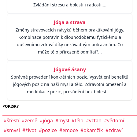
Zvládání stresu a bolesti i radosti....
Jóga a strava
Změny stravovacích návyků během praktikování jógy.
Kombinace potravin k dlouhodobému fyzickému a
duševnímu zdraví díky nezávadným potravinám. Co
může tělo přirozeně odmítat?...
Jógové ásany
Správné provedení konkrétních pozic. Vysvětlení benefitů
jógových pozic na naši mysl a tělo. Zdravotní omezení a
modifikace pozic, provádění bez bolesti....
POPISKY
#štěstí
#země
#jóga
#mysl
#tělo
#vztah
#vědomí
#smysl
#život
#pozice
#emoce
#okamžik
#zdraví