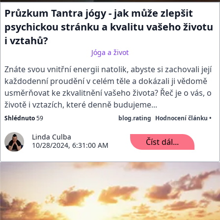
Průzkum Tantra jógy - jak může zlepšit
psychickou stránku a kvalitu vašeho životu
i vztahů?
Jóga a život
Znáte svou vnitřní energii natolik, abyste si zachovali její
každodenní proudění v celém těle a dokázali ji vědomě
usměrňovat ke zkvalitnění vašeho života? Řeč je o vás, o
životě i vztazích, které denně budujeme...
Shlédnuto
59
blog.rating
Hodnocení článku •
Linda Culba
Číst dál...
10/28/2024, 6:31:00 AM