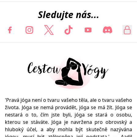
Sledujte nás...
'Pravá jóga není o tvaru vašeho těla, ale o tvaru vašeho
života. Jóga se nemá provádět, jóga se má žít. Jóga se
nestará o to, čím jste byli, jóga se stará o osobu,
kterou se stáváte. Jóga je navržena pro obrovský a
hluboký účel, a aby mohla být skutečně nazývána
jógou, musí být ztělesněna její podstata.' — Aadil