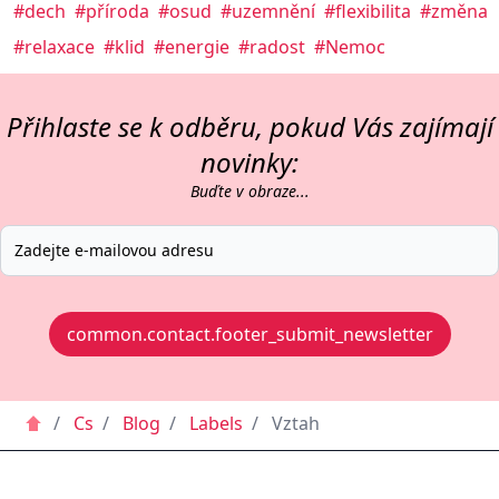
#dech
#příroda
#osud
#uzemnění
#flexibilita
#změna
#relaxace
#klid
#energie
#radost
#Nemoc
Přihlaste se k odběru, pokud Vás zajímají
novinky:
Buďte v obraze...
common.contact.footer_submit_newsletter
/
Cs
/
Blog
/
Labels
/
Vztah